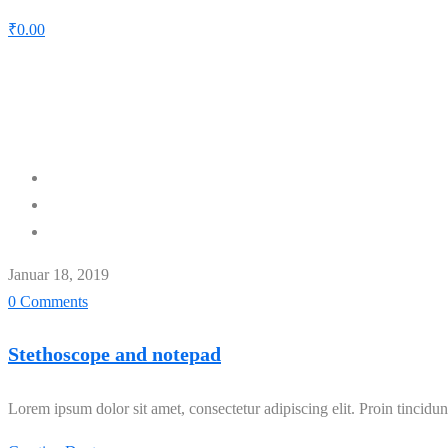
₹
0.00
Schlagwort:
Doctor
Home
Doctor
Januar 18, 2019
0 Comments
Stethoscope and notepad
Lorem ipsum dolor sit amet, consectetur adipiscing elit. Proin tincidunt