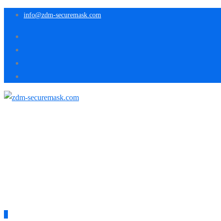
info@zdm-securemask.com
0