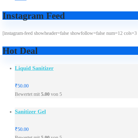
Instagram Feed
[instagram-feed showheader=false showfollow=false num=12 cols=3 
Hot Deal
Liquid Sanitizer
₹
50.00
Bewertet mit
5.00
von 5
Sanitizer Gel
₹
50.00
Bewertet mit
5.00
von 5