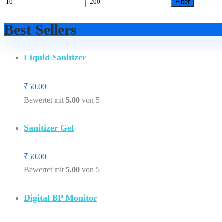
Filter
Best Sellers
Liquid Sanitizer
₹
50.00
Bewertet mit
5.00
von 5
Sanitizer Gel
₹
50.00
Bewertet mit
5.00
von 5
Digital BP Monitor