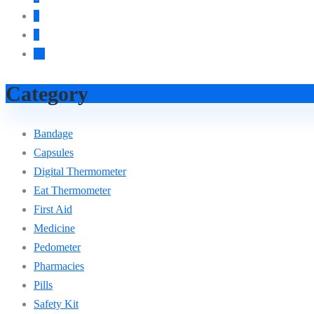
2
3
→
Category
Bandage
Capsules
Digital Thermometer
Eat Thermometer
First Aid
Medicine
Pedometer
Pharmacies
Pills
Safety Kit