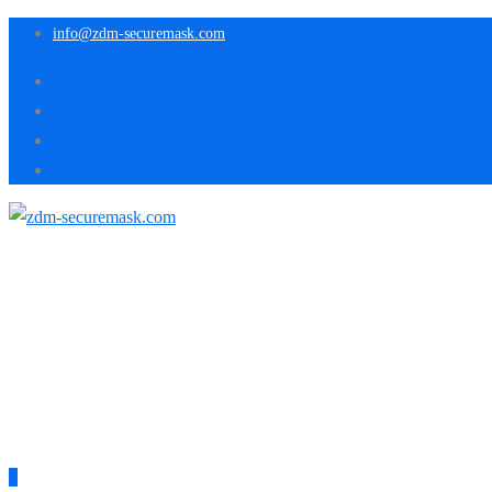
info@zdm-securemask.com
0