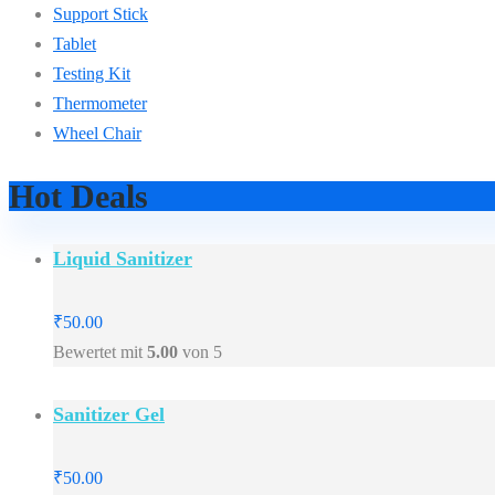
Support Stick
Tablet
Testing Kit
Thermometer
Wheel Chair
Hot Deals
Liquid Sanitizer
₹
50.00
Bewertet mit
5.00
von 5
Sanitizer Gel
₹
50.00