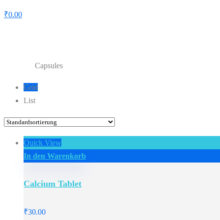
₹
0.00
Capsules
Capsules
Home
Shop
Grid
List
Quick View
In den Warenkorb
Calcium Tablet
₹
30.00