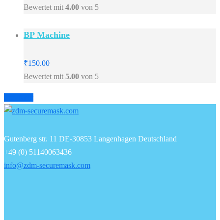
Bewertet mit
4.00
von 5
BP Machine
₹
150.00
Bewertet mit
5.00
von 5
Prev
Next
Gutenberg str. 11 DE-30853 Langenhagen Deutschland
+49 (0) 51140063436
info@zdm-securemask.com