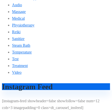
Audio
Massage
Medical
Physiotherapy
Reiki
Sanitize
Steam Bath
Temperature
Test
Treatment
Video
Instagram Feed
[instagram-feed showheader=false showfollow=false num=12
cols=3 imagepadding=0 class=dt_carousel_insfeed]