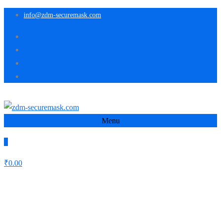
info@zdm-securemask.com
Menu
0
₹
0.00
Schlagwort:
Message
Home
Message