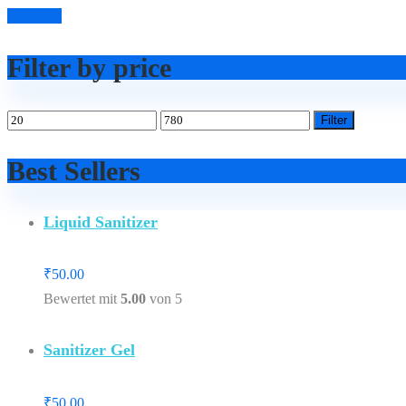
Prev
Next
Filter by price
Filter
Best Sellers
Liquid Sanitizer
₹
50.00
Bewertet mit
5.00
von 5
Sanitizer Gel
₹
50.00