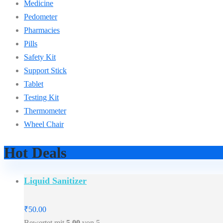
Medicine
Pedometer
Pharmacies
Pills
Safety Kit
Support Stick
Tablet
Testing Kit
Thermometer
Wheel Chair
Hot Deals
Liquid Sanitizer
₹
50.00
Bewertet mit
5.00
von 5