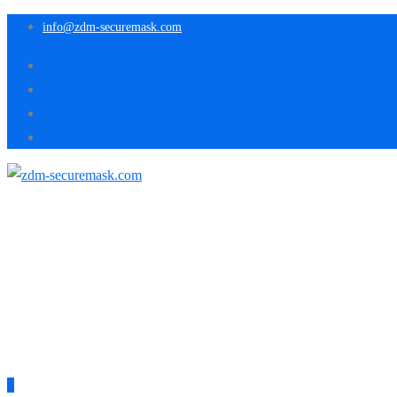
info@zdm-securemask.com
0