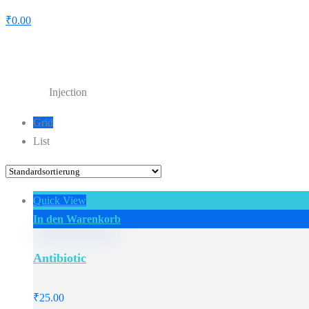
₹
0.00
Injection
Injection
Home
Shop
Grid
List
Quick View
In den Warenkorb
Antibiotic
₹
25.00