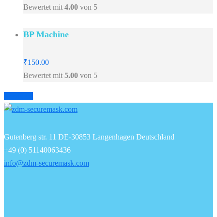
Bewertet mit
4.00
von 5
BP Machine
₹
150.00
Bewertet mit
5.00
von 5
Prev
Next
Gutenberg str. 11 DE-30853 Langenhagen Deutschland
+49 (0) 51140063436
info@zdm-securemask.com