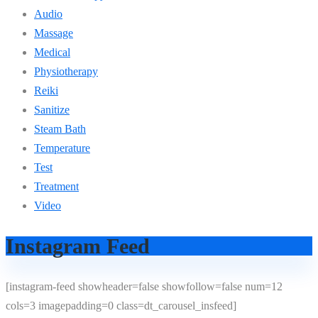
Audio
Massage
Medical
Physiotherapy
Reiki
Sanitize
Steam Bath
Temperature
Test
Treatment
Video
Instagram Feed
[instagram-feed showheader=false showfollow=false num=12
cols=3 imagepadding=0 class=dt_carousel_insfeed]