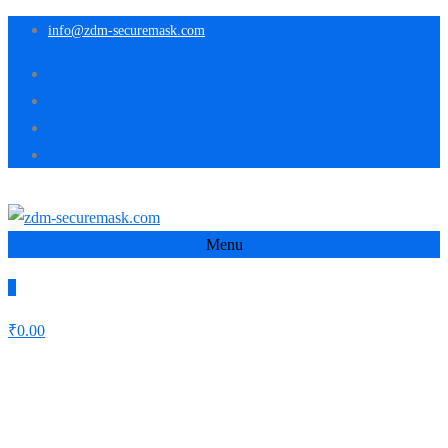
info@zdm-securemask.com
Menu
0
₹
0.00
Audio
Home