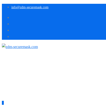
info@zdm-securemask.com
0