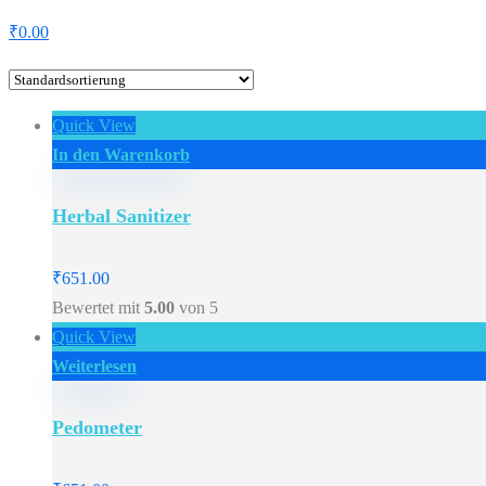
₹
0.00
Quick View
In den Warenkorb
Herbal Sanitizer
₹
651.00
Bewertet mit
5.00
von 5
Quick View
Weiterlesen
Pedometer