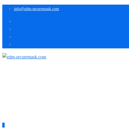
info@zdm-securemask.com
0