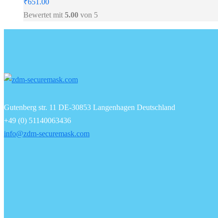
₹
651.00
Bewertet mit
5.00
von 5
Gutenberg str. 11 DE-30853 Langenhagen Deutschland
+49 (0) 51140063436
info@zdm-securemask.com